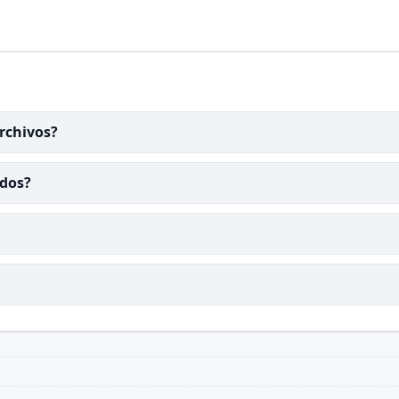
rchivos?
idos?