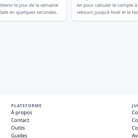
btenir le jour de la semaine
An pour calculer le compte à
date en quelques secondes.
rebours jusqu'à Noël et le N
An en quelques secondes.
PLATEFORME
JU
À propos
Co
Contact
Co
Outils
Co
Guides
Av