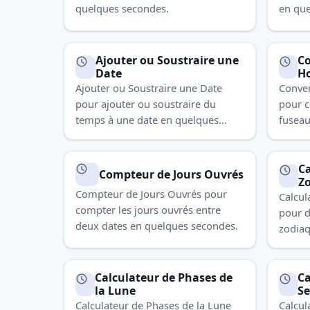
quelques secondes.
en que
Ajouter ou Soustraire une
Co
Date
Ho
Ajouter ou Soustraire une Date
Conver
pour ajouter ou soustraire du
pour c
temps à une date en quelques
fuseau
secondes.
secon
Ca
Compteur de Jours Ouvrés
Z
Compteur de Jours Ouvrés pour
Calcul
compter les jours ouvrés entre
pour d
deux dates en quelques secondes.
zodiaq
secon
Calculateur de Phases de
Ca
la Lune
S
Calculateur de Phases de la Lune
Calcul