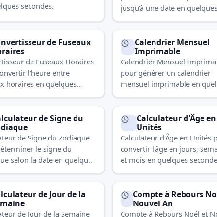
lques secondes.
jusqu'à une date en quelque
secondes.
nvertisseur de Fuseaux
Calendrier Mensuel
raires
Imprimable
tisseur de Fuseaux Horaires
Calendrier Mensuel Imprima
onvertir l'heure entre
pour générer un calendrier
x horaires en quelques
mensuel imprimable en que
des.
secondes.
lculateur de Signe du
Calculateur d'Âge en
odiaque
Unités
ateur de Signe du Zodiaque
Calculateur d'Âge en Unités 
éterminer le signe du
convertir l'âge en jours, sem
ue selon la date en quelques
et mois en quelques seconde
des.
lculateur de Jour de la
Compte à Rebours Noë
emaine
Nouvel An
ateur de Jour de la Semaine
Compte à Rebours Noël et N