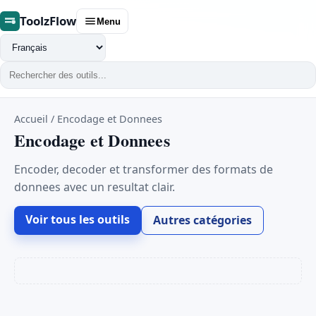
ToolzFlow
Menu
Changer
de
langue
Accueil
/
Encodage et Donnees
Encodage et Donnees
Encoder, decoder et transformer des formats de
donnees avec un resultat clair.
Voir tous les outils
Autres catégories