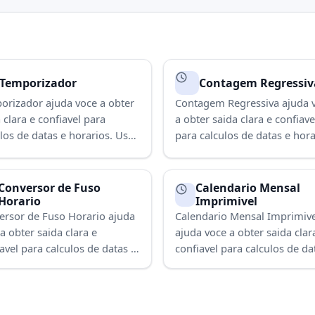
Temporizador
Contagem Regressiv
orizador ajuda voce a obter
Contagem Regressiva ajuda 
 clara e confiavel para
a obter saida clara e confiave
los de datas e horarios. Use
para calculos de datas e hora
concluir a tarefa
Use para concluir a tarefa
damente.
rapidamente.
Conversor de Fuso
Calendario Mensal
Horario
Imprimivel
ersor de Fuso Horario ajuda
Calendario Mensal Imprimive
a obter saida clara e
ajuda voce a obter saida clar
avel para calculos de datas e
confiavel para calculos de da
ios. Use para concluir a
horarios. Use para concluir a
fa rapidamente.
tarefa rapidamente.