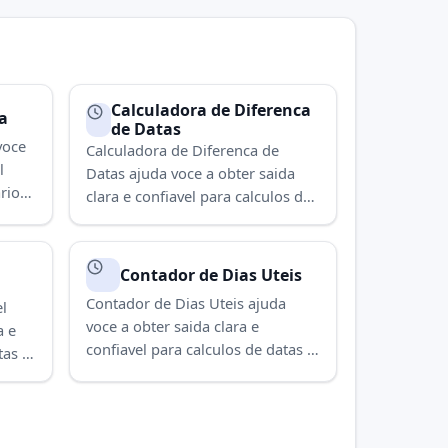
Calculadora de Diferenca
a
de Datas
voce
Calculadora de Diferenca de
l
Datas ajuda voce a obter saida
rios.
clara e confiavel para calculos de
datas e horarios. Use para
concluir a tarefa rapidamente.
Contador de Dias Uteis
Contador de Dias Uteis ajuda
l
voce a obter saida clara e
a e
confiavel para calculos de datas e
tas e
horarios. Use para concluir a
tarefa rapidamente.