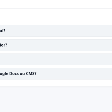
al?
dor?
oogle Docs ou CMS?