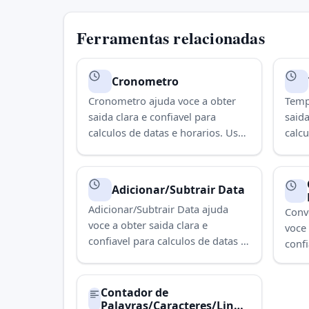
Ferramentas relacionadas
Cronometro
Cronometro ajuda voce a obter
Temp
saida clara e confiavel para
saida
calculos de datas e horarios. Use
calcu
para concluir a tarefa
para 
rapidamente.
rapi
Adicionar/Subtrair Data
Adicionar/Subtrair Data ajuda
Conv
voce a obter saida clara e
voce 
confiavel para calculos de datas e
confi
horarios. Use para concluir a
horar
tarefa rapidamente.
tare
Contador de
Palavras/Caracteres/Linha