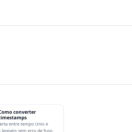
Como converter
timestamps
erta entre tempo Unix e
 legiveis sem erro de fuso.