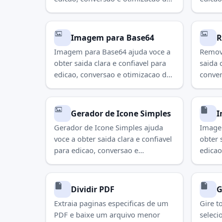
imagens. Use para concluir a tarefa
imagen
rapidamente.
rapid
Imagem para Base64
R
Imagem para Base64 ajuda voce a
Remove
obter saida clara e confiavel para
saida 
edicao, conversao e otimizacao de
conver
imagens. Use para concluir a tarefa
imagen
rapidamente.
rapid
Gerador de Icone Simples
I
Gerador de Icone Simples ajuda
Image
voce a obter saida clara e confiavel
obter 
para edicao, conversao e
edicao
otimizacao de imagens. Use para
imagen
concluir a tarefa rapidamente.
rapid
Dividir PDF
G
Extraia paginas especificas de um
Gire t
PDF e baixe um arquivo menor
seleci