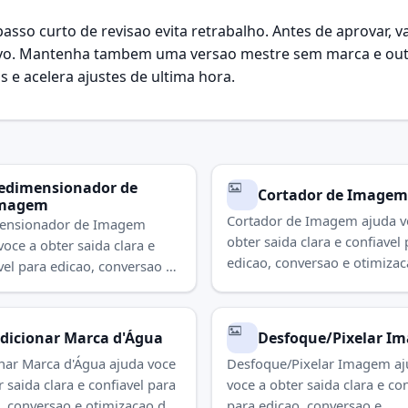
sso curto de revisao evita retrabalho. Antes de aprovar, v
quivo. Mantenha tambem uma versao mestre sem marca e out
 e acelera ajustes de ultima hora.
edimensionador de
Cortador de Imagem
magem
Cortador de Imagem ajuda v
ensionador de Imagem
obter saida clara e confiavel
voce a obter saida clara e
edicao, conversao e otimiza
vel para edicao, conversao e
imagens. Use para concluir a
acao de imagens. Use para
rapidamente.
ir a tarefa rapidamente.
dicionar Marca d'Água
Desfoque/Pixelar I
nar Marca d'Água ajuda voce
Desfoque/Pixelar Imagem a
r saida clara e confiavel para
voce a obter saida clara e con
, conversao e otimizacao de
para edicao, conversao e