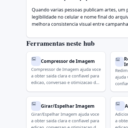
Quando varias pessoas publicam artes, um pa
legibilidade no celular e nome final do ar
melhora consistencia visual entre campanhas
Ferramentas neste hub
R
Compressor de Imagem
I
Compressor de Imagem ajuda voce
Redim
a obter saida clara e confiavel para
ajuda 
edicao, conversao e otimizacao de
confia
imagens. Use para concluir a tarefa
otimiz
rapidamente.
conclu
Girar/Espelhar Imagem
A
Girar/Espelhar Imagem ajuda voce
Adicio
a obter saida clara e confiavel para
a obte
edicao, conversao e otimizacao de
edicao