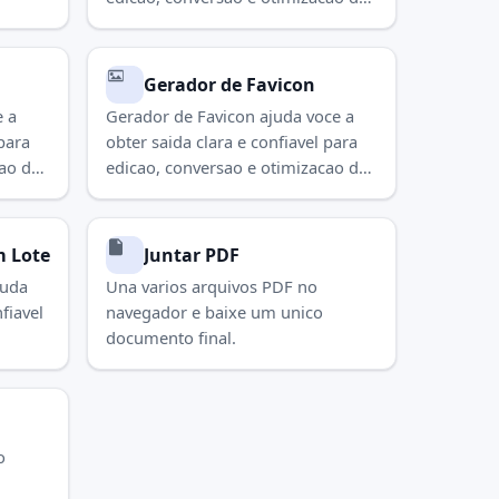
para
imagens. Use para concluir a tarefa
e.
rapidamente.
Gerador de Favicon
 a
Gerador de Favicon ajuda voce a
 para
obter saida clara e confiavel para
cao de
edicao, conversao e otimizacao de
 tarefa
imagens. Use para concluir a tarefa
rapidamente.
 Lote
Juntar PDF
juda
Una varios arquivos PDF no
fiavel
navegador e baixe um unico
documento final.
para
e.
o