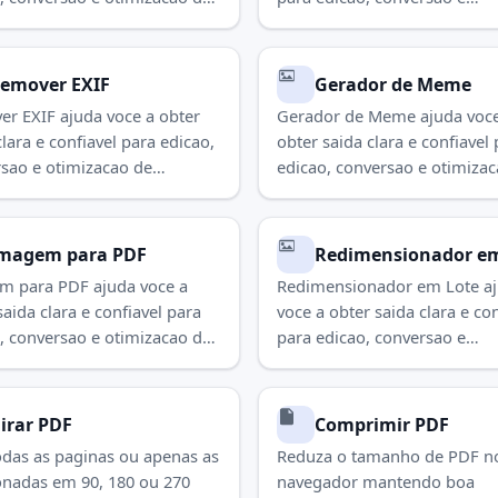
s. Use para concluir a tarefa
otimizacao de imagens. Use 
amente.
concluir a tarefa rapidament
emover EXIF
Gerador de Meme
r EXIF ajuda voce a obter
Gerador de Meme ajuda voce
clara e confiavel para edicao,
obter saida clara e confiavel
sao e otimizacao de
edicao, conversao e otimiza
s. Use para concluir a tarefa
imagens. Use para concluir a
amente.
rapidamente.
magem para PDF
Redimensionador em
m para PDF ajuda voce a
Redimensionador em Lote a
saida clara e confiavel para
voce a obter saida clara e con
, conversao e otimizacao de
para edicao, conversao e
s. Use para concluir a tarefa
otimizacao de imagens. Use 
amente.
concluir a tarefa rapidament
irar PDF
Comprimir PDF
odas as paginas ou apenas as
Reduza o tamanho de PDF n
onadas em 90, 180 ou 270
navegador mantendo boa