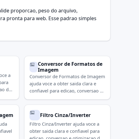
alide proporcao, peso do arquivo,
ra pronta para web. Esse padrao simples
Conversor de Formatos de
Imagem
oce a
Conversor de Formatos de Imagem
 para
ajuda voce a obter saida clara e
cao de
confiavel para edicao, conversao e
 tarefa
otimizacao de imagens. Use para
concluir a tarefa rapidamente.
magem
Filtro Cinza/Inverter
juda
Filtro Cinza/Inverter ajuda voce a
fiavel
obter saida clara e confiavel para
edicao, conversao e otimizacao de