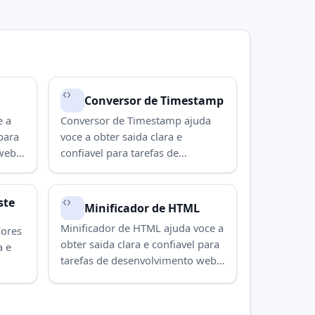
Conversor de Timestamp
e a
Conversor de Timestamp ajuda
 para
voce a obter saida clara e
web e
confiavel para tarefas de
a
desenvolvimento web e validacao.
Use para concluir a tarefa
rapidamente.
ste
Minificador de HTML
Minificador de HTML ajuda voce a
Cores
obter saida clara e confiavel para
a e
tarefas de desenvolvimento web e
validacao. Use para concluir a
acao.
tarefa rapidamente.