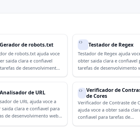
Gerador de robots.txt
Testador de Regex
or de robots.txt ajuda voce
Testador de Regex ajuda voc
er saida clara e confiavel
obter saida clara e confiavel
 tarefas de desenvolvimento
tarefas de desenvolvimento 
e validacao. Use para
validacao. Use para concluir 
uir a tarefa rapidamente.
tarefa rapidamente.
Verificador de Contra
Analisador de URL
de Cores
isador de URL ajuda voce a
Verificador de Contraste de 
 saida clara e confiavel para
ajuda voce a obter saida clar
fas de desenvolvimento web e
confiavel para tarefas de
acao. Use para concluir a
desenvolvimento web e valid
fa rapidamente.
Use para concluir a tarefa
rapidamente.