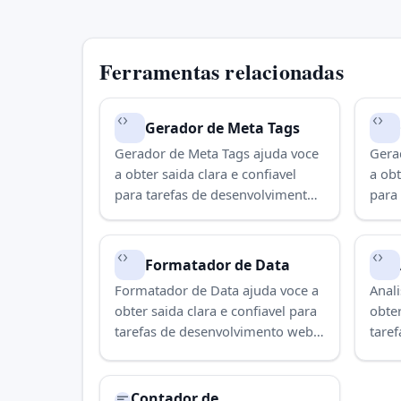
Ferramentas relacionadas
Gerador de Meta Tags
Gerador de Meta Tags ajuda voce
Gerad
a obter saida clara e confiavel
a obt
para tarefas de desenvolvimento
para
web e validacao. Use para
web 
concluir a tarefa rapidamente.
concl
Formatador de Data
Formatador de Data ajuda voce a
Anal
obter saida clara e confiavel para
obter
tarefas de desenvolvimento web e
tare
validacao. Use para concluir a
valid
tarefa rapidamente.
tare
Contador de